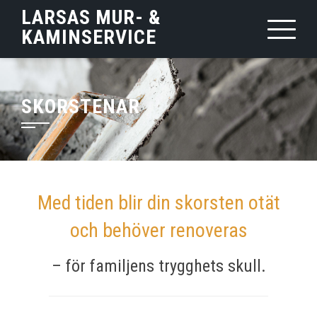
Hoppa
LARSAS MUR- &
till
KAMINSERVICE
innehåll
SKORSTENAR
Med tiden blir din skorsten otät
och behöver renoveras
– för familjens trygghets skull.